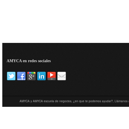
AMYCA en redes sociales
AMYCA y AMYCA escuela de negocios, ¿en que te podemos ayudar?, Llámanos 