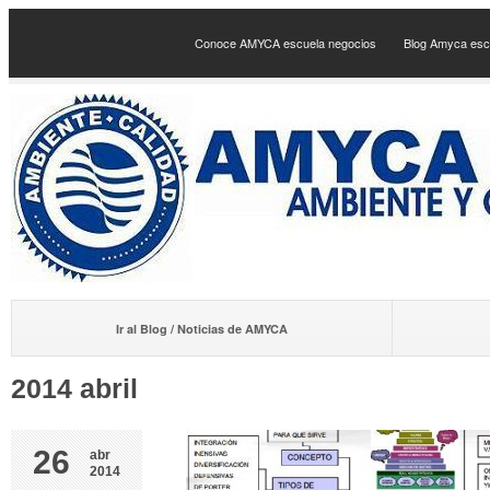
Conoce AMYCA escuela negocios
Blog Amyca esc
Ir al Blog / Noticias de AMYCA
2014 abril
26
abr
2014